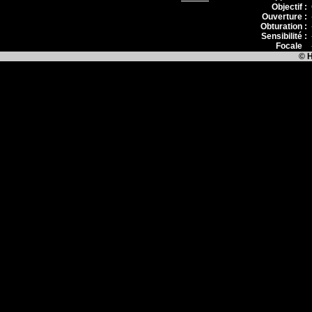
Objectif :
Ouverture :
Obturation :
Sensibilité :
Focale
:
© H