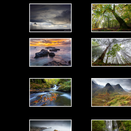
-
-
-