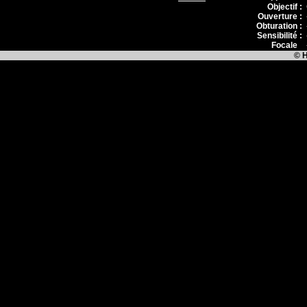
Objectif :
Ouverture :
Obturation :
Sensibilité :
Focale
:
© H