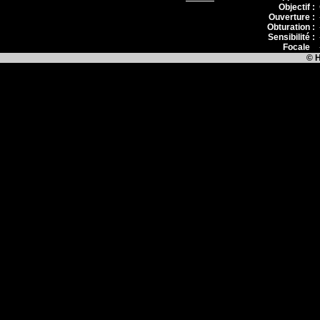
Objectif :
Ouverture :
Obturation :
Sensibilité :
Focale
:
© H