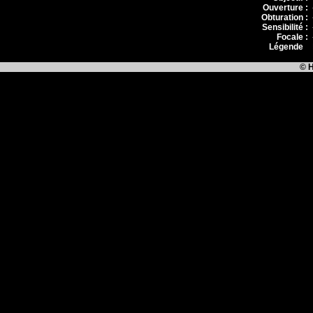
Ouverture :
Obturation :
Sensibilité :
Focale :
Légende
:
© H