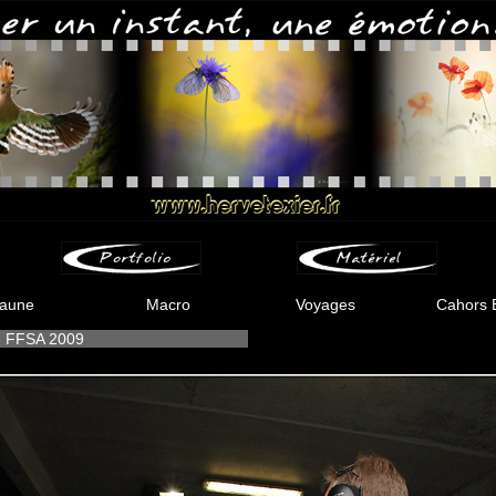
aune
Macro
Voyages
Cahors 
e FFSA 2009
-
-