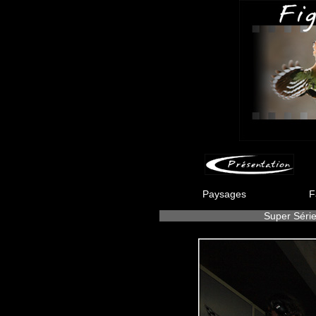
Paysages
F
Super Séri
-