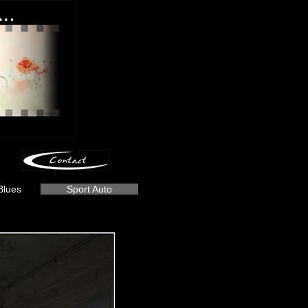
Blues
Sport Auto
-
-