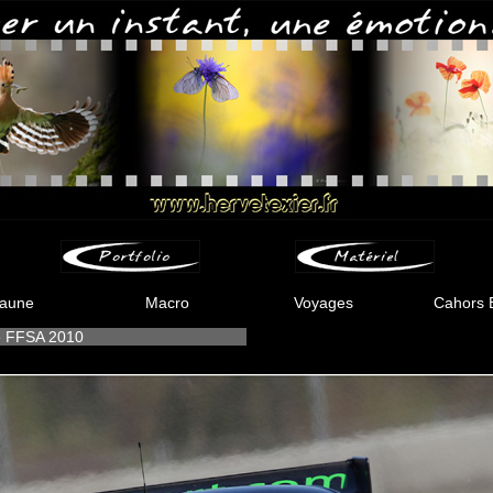
aune
Macro
Voyages
Cahors 
e FFSA 2010
-
-