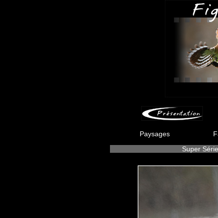
Paysages
F
Super Séri
-