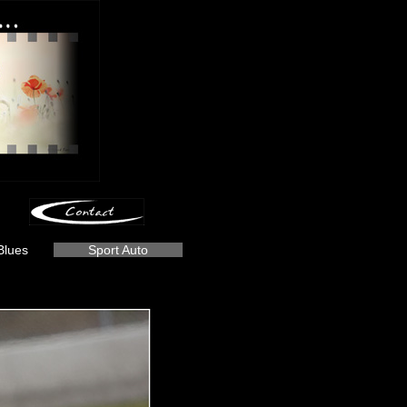
Blues
Sport Auto
-
-