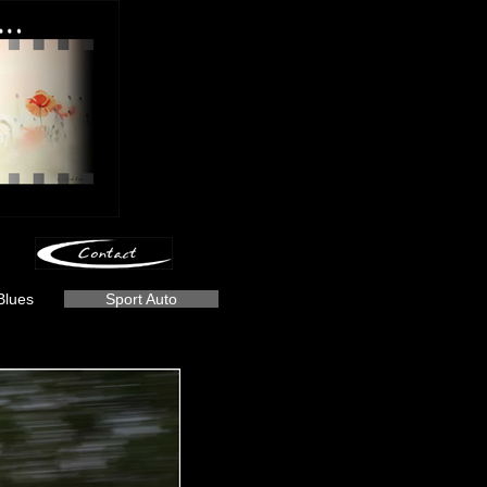
Blues
Sport Auto
-
-